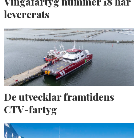
Vingafartyg nummer 18 har
levererats
De utvecklar framtidens
CTV-fartyg