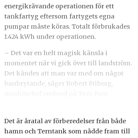
energikrävande operationen för ett
tankfartyg eftersom fartygets egna
pumpar måste köras. Totalt förbrukades
1.424 kWh under operationen.
– Det var en helt magisk känsla i
momentet när vi gick över till landström.
Det kändes att man var med om något
banbrytande, säger Robert Friborg,
maskinchef ombord på Tern Fors.
Det är åratal av förberedelser från både
hamn och Terntank som nådde fram till