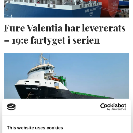
Fure Valentia har levererats
– 19:e fartyget i serien
ESL Shipping tar steget mot
This website uses cookies
egen börsnotering