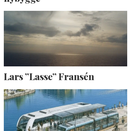
Lars ”Lasse” Fransén