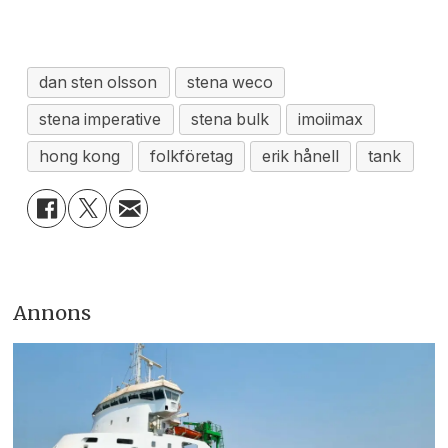
dan sten olsson
stena weco
stena imperative
stena bulk
imoiimax
hong kong
folkföretag
erik hånell
tank
Annons