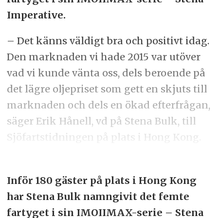
Imperative.
– Det känns väldigt bra och positivt idag.
Den marknaden vi hade 2015 var utöver
vad vi kunde vänta oss, dels beroende på
det lägre oljepriset som gett en skjuts till
marknaden och dels en ökad efterfrågan,
säger Erik Hånell, vd på Stena Bulk, till
Sjöfartstidningen på plats i Hong Kong.
Inför 180 gäster på plats i Hong Kong
har Stena Bulk namngivit det femte
fartyget i sin IMOIIMAX-serie – Stena