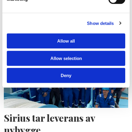
Storaffären: Kongsberg
Show details
Maritime köper Berg
Propulsion
Allow all
Allow selection
Deny
Sirius tar leverans av
nybygge