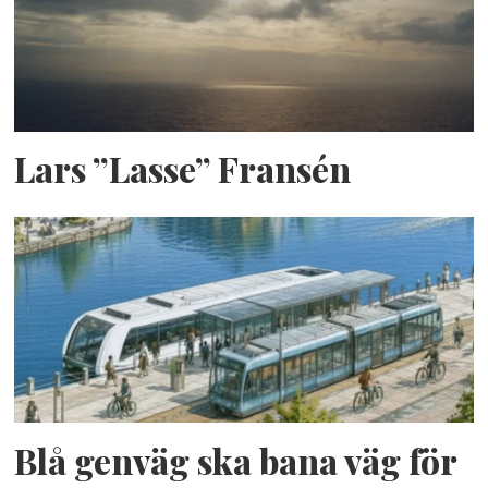
Lars ”Lasse” Fransén
Blå genväg ska bana väg för