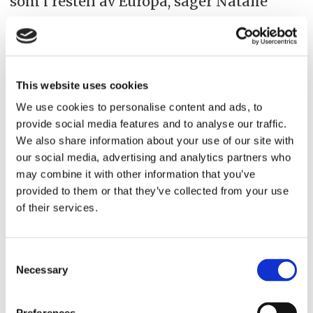
som i resten av Europa, säger Natalie
Franzén.
Hyr in norskt fartyg idag
This website uses cookies
Baltic Offshore är delägare i ett norskt
We use cookies to personalise content and ads, to
bolag med liknande verksamhet och har
provide social media features and to analyse our traffic.
We also share information about your use of our site with
hyrt in ett norskflaggat mindre fartyg
our social media, advertising and analytics partners who
som ligger i beredskap i Kalmar.
may combine it with other information that you’ve
provided to them or that they’ve collected from your use
–Det fartyget kunde ha varit
of their services.
svenskflaggat istället, säger Natalie
Franzén.
Consent
Necessary
Selection
Förutom beredskapsavtalen har Baltic
Offshore större uppdrag där man lägger