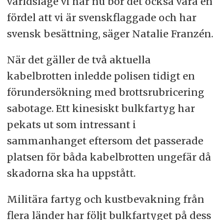
världsläge vi har nu bör det också vara en
fördel att vi är svenskflaggade och har
svensk besättning, säger Natalie Franzén.
När det gäller de två aktuella
kabelbrotten inledde polisen tidigt en
förundersökning med brottsrubricering
sabotage. Ett kinesiskt bulkfartyg har
pekats ut som intressant i
sammanhanget eftersom det passerade
platsen för båda kabelbrotten ungefär då
skadorna ska ha uppstått.
Militära fartyg och kustbevakning från
flera länder har följt bulkfartyget på dess