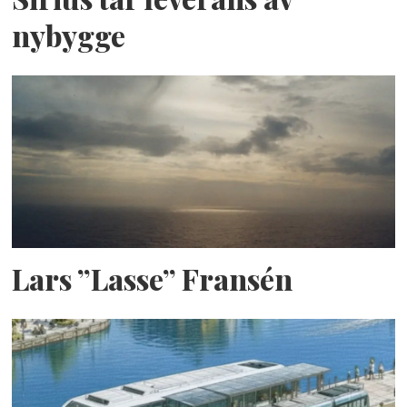
nybygge
Lars ”Lasse” Fransén