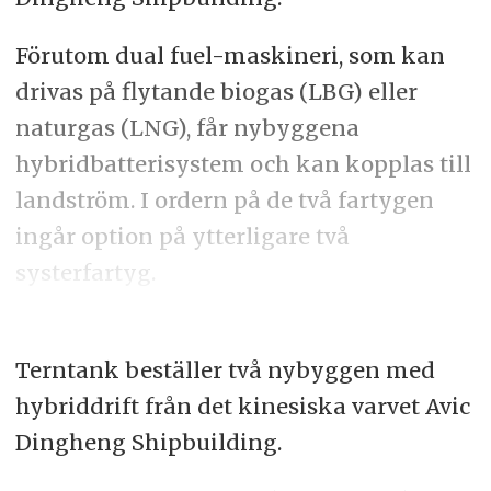
Förutom dual fuel-maskineri, som kan
drivas på flytande biogas (LBG) eller
naturgas (LNG), får nybyggena
hybridbatterisystem och kan kopplas till
landström. I ordern på de två fartygen
ingår option på ytterligare två
systerfartyg.
Terntank beställer två nybyggen med
hybriddrift från det kinesiska varvet Avic
Dingheng Shipbuilding.