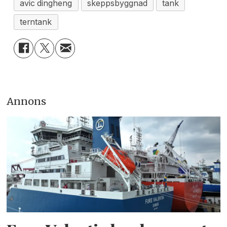
avic dingheng
skeppsbyggnad
tank
terntank
Annons