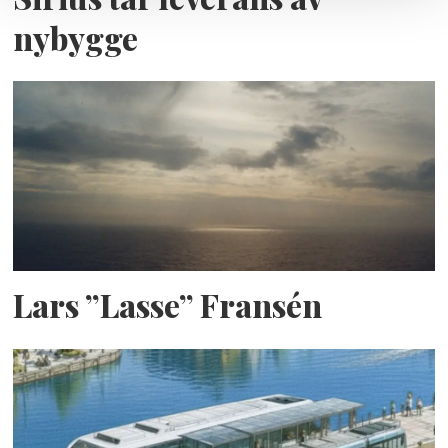
nybygge
Lars ”Lasse” Fransén