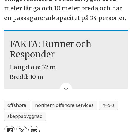
meter långa och 10 meter breda och har
en passagarerarkapacitet på 24 personer.
FAKTA: Runner och
Responder
Längd o a: 32 m
Bredd: 10 m
24 platser (förberedda för 32 platser)
Framdäcksyta: 90 m²
Akterdäcksyta: 24 m²
offshore
northern offshore services
n-o-s
Vy förut: 180 graders sikt
skeppsbyggnad