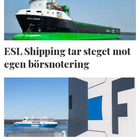
ESL Shipping tar steget mot
egen börsnotering