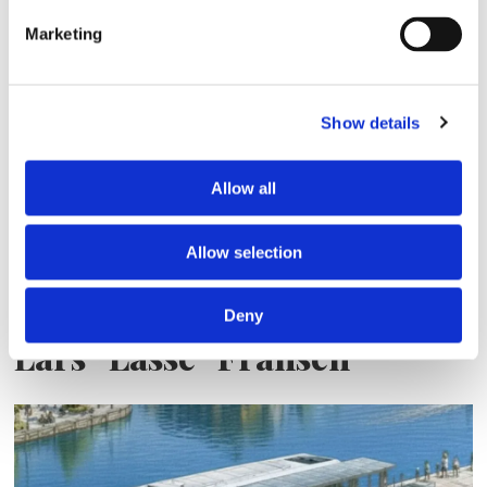
Sirius tar leverans av
Marketing
nybygge
Show details
Allow all
Allow selection
Deny
Lars ”Lasse” Fransén