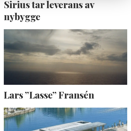
Sirius tar leverans av
nybygge
Lars ”Lasse” Fransén