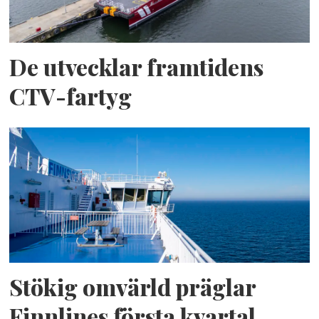
De utvecklar framtidens
CTV-fartyg
Stökig omvärld präglar
Finnlines första kvartal