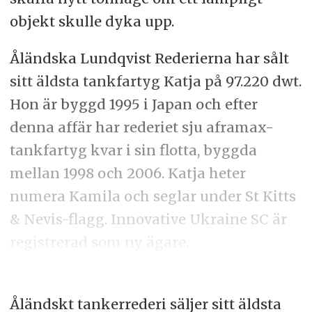
objekt skulle dyka upp.
Åländska Lundqvist Rederierna har sålt
sitt äldsta tankfartyg Katja på 97.220 dwt.
Hon är byggd 1995 i Japan och efter
denna affär har rederiet sju aframax-
tankfartyg kvar i sin flotta, byggda
mellan 1998 och 2006. Katja heter
numera Kamila och seglar under St Kitts
& Nevis-flagg. Innovative Ukraine SC är
registrerad som ny ägare.
Åländskt tankerrederi säljer sitt äldsta