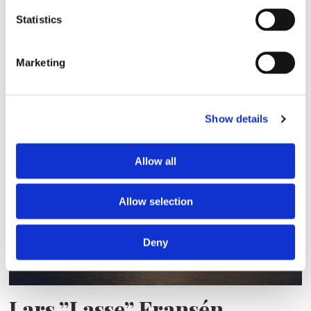
Statistics
Marketing
Sirius tar leverans av
nybygge
Show details
Allow all
Allow selection
Deny
Lars ”Lasse” Fransén