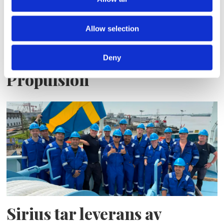
Allow selection
Storaffären: Kongsberg
Maritime köper Berg
Deny
Propulsion
Sirius tar leverans av