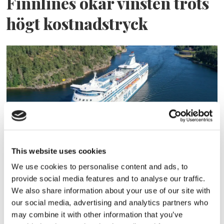
Finnlines ökar vinsten trots
högt kostnadstryck
This website uses cookies
Tallink lyfter halvåret trots
We use cookies to personalise content and ads, to
pressade kostnader
provide social media features and to analyse our traffic.
We also share information about your use of our site with
our social media, advertising and analytics partners who
may combine it with other information that you’ve