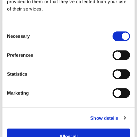
provided to them or that they’ve collected from your use
of their services.
Consent
Necessary
Selection
Eckerö tyngs av höga
Preferences
bränslekostnader men
Statistics
frakten fortsätter växa
Marketing
Show details
Allow all