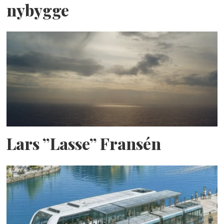
nybygge
Lars ”Lasse” Fransén