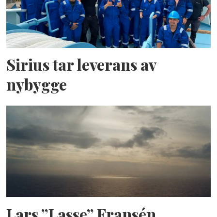
Sirius tar leverans av
nybygge
Lars ”Lasse” Fransén