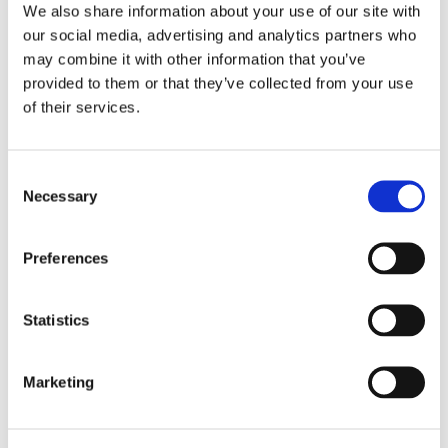
Tallink lyfter halvåret trots
We also share information about your use of our site with
our social media, advertising and analytics partners who
pressade kostnader
may combine it with other information that you’ve
provided to them or that they’ve collected from your use
of their services.
Consent
Necessary
Selection
Preferences
Eckerö tyngs av höga
Statistics
bränslekostnader men
Marketing
frakten fortsätter växa