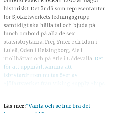
ombord exakt klockan 12.00 är något
historiskt. Det är då som representanter
för Sjöfartsverkets ledningsgrupp
samtidigt ska hålla tal och bjuda på
lunch ombord på alla de sex
statsisbrytarna, Frej, Ymer och Idun i
Luleå, Oden i Helsingborg, Ale i
Trollhättan och på Atle i Uddevalla.
Det
för att uppmärksamma att
isbrytardriften nu tas över av
Sjöfartsverket från Viking Supply Ships.
Läs mer:
”Vänta och se hur bra det