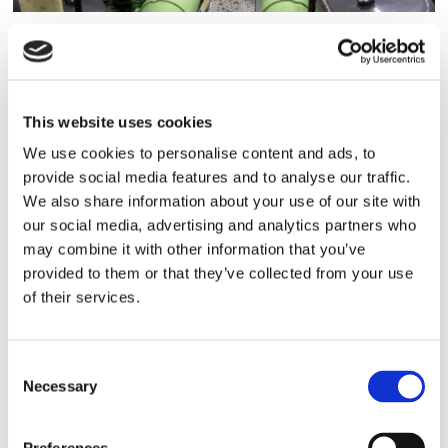
Roger Pettersson har arbetat som maskinchef på
Atle sedan 2016. Foto: Christopher Kullenberg
Rothvall
This website uses cookies
Precis som många andra ombord trivs
We use cookies to personalise content and ads, to
provide social media features and to analyse our traffic.
han med jobbet på isbrytarna och vill
We also share information about your use of our site with
därför att övergången ska bli så bra som
our social media, advertising and analytics partners who
may combine it with other information that you’ve
möjligt.
provided to them or that they’ve collected from your use
of their services.
–De flesta här älskar sina jobb, vår
arbetsplats och isbrytarna. Vi trivs
Consent
väldigt bra med varandra och vi vill att
Necessary
Selection
det här ska bli bra, både ur arbetsgivar-
och verksamhetssynpunkt, säger han.