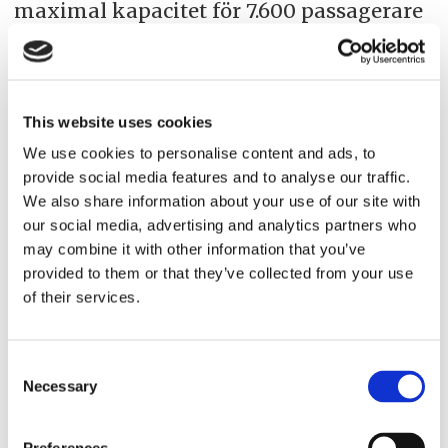
maximal kapacitet för 7.600 passagerare
och har en besättning på 2.350 personer.
Icon of the Seas har 20 däck, fyllda med
passagerarfaciliteter, bland annat sju
This website uses cookies
olika pooler, sex vattenrutschkanor och
We use cookies to personalise content and ads, to
40 olika restauranger och barer. Förutom
provide social media features and to analyse our traffic.
We also share information about your use of our site with
att vara största kryssningsfartyget i
our social media, advertising and analytics partners who
världen menar rederiet att fartyget
may combine it with other information that you’ve
dessutom har det största vattenfallet på
provided to them or that they’ve collected from your use
of their services.
ett fartyg, den längsta
vattenrutschkanan och den största
Consent
vattenparken.
Necessary
Selection