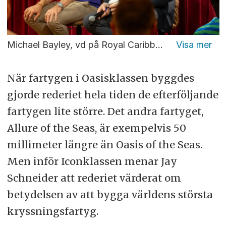
Michael Bayley, vd på Royal Caribbean International och Jason Liberty, vd på Royal Caribbean Group. Foto: Christopher Kullenberg Rothvall
När fartygen i Oasisklassen byggdes
gjorde rederiet hela tiden de efterföljande
fartygen lite större. Det andra fartyget,
Allure of the Seas, är exempelvis 50
millimeter längre än Oasis of the Seas.
Men inför Iconklassen menar Jay
Schneider att rederiet värderat om
betydelsen av att bygga världens största
kryssningsfartyg.