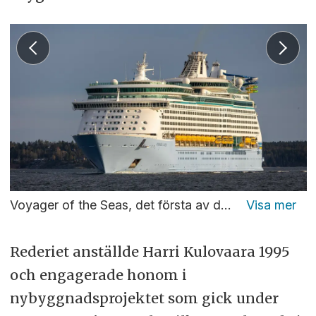
Voyager of the Seas, det första av de fem fartygen i Voyagerklassen som alla byggdes i Åbo mellan 1999 och 2003. Foto: Christopher Kullenberg Rothvall
Rederiet anställde Harri Kulovaara 1995
och engagerade honom i
nybyggnadsprojektet som gick under