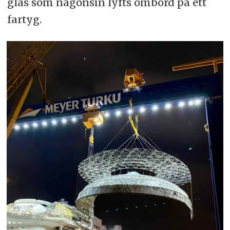
glas som någonsin lyfts ombord på ett
fartyg.