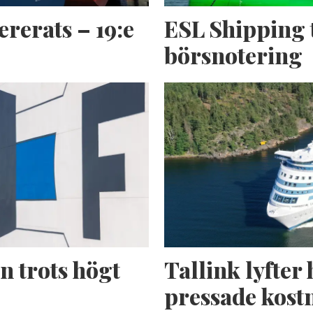
ererats – 19:e
ESL Shipping 
börsnotering
n trots högt
Tallink lyfter 
pressade kost