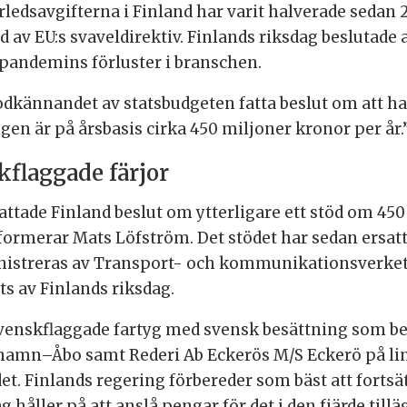
rledsavgifterna i Finland har varit halverade sedan 
 av EU:s svaveldirektiv. Finlands riksdag beslutade 
pandemins förluster i branschen.
kännandet av statsbudgeten fatta beslut om att ha
gen är på årsbasis cirka 450 miljoner kronor per år.
kflaggade färjor
tade Finland beslut om ytterligare ett stöd om 450 
 informerar Mats Löfström. Det stödet har sedan ersat
inistreras av Transport- och kommunikationsverket T
ts av Finlands riksdag.
 svenskflaggade fartyg med svensk besättning som beta
amn–Åbo samt Rederi Ab Eckerös M/S Eckerö på li
det. Finlands regering förbereder som bäst att fortsä
 håller på att anslå pengar för det i den fjärde tillä