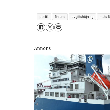
politik
finland
avgiftshöjning
mats l
Annons