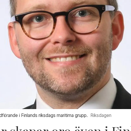
förande i Finlands riksdags maritima grupp.
Riksdagen
r skapar oro även i Fi