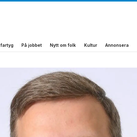
fartyg
På jobbet
Nytt om folk
Kultur
Annonsera