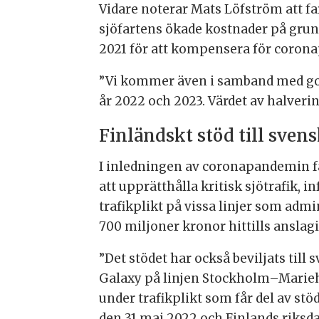
Vidare noterar Mats Löfström att fa
sjöfartens ökade kostnader på grund
2021 för att kompensera för corona
”Vi kommer även i samband med god
år 2022 och 2023. Värdet av halverin
Finländskt stöd till svens
I inledningen av coronapandemin fat
att upprätthålla kritisk sjötrafik,
trafikplikt på vissa linjer som adm
700 miljoner kronor hittills anslagi
”Det stödet har också beviljats till
Galaxy på linjen Stockholm–Marieh
under trafikplikt som får del av stö
den 31 maj 2022 och Finlands riksdag