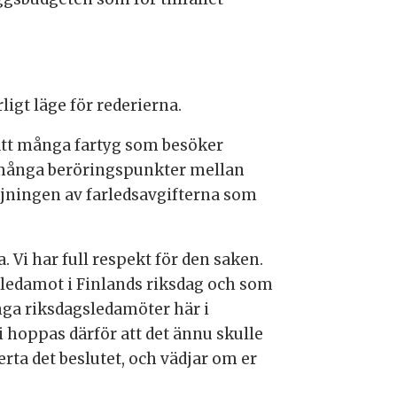
igt läge för rederierna.
 att många fartyg som besöker
 många beröringspunkter mellan
höjningen av farledsavgifterna som
a. Vi har full respekt för den saken.
sledamot i Finlands riksdag och som
nga riksdagsledamöter här i
i hoppas därför att det ännu skulle
erta det beslutet, och vädjar om er