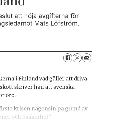
lut att höja avgifterna för
ksdagsledamot Mats Löfström.
erna i Finland vad gäller att driva
tskott skriver han att svenska
or oro.
värsta krisen någonsin på grund av
ner och osäkerhet.”