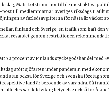
ksdag, Mats Löfström, hör till de mest aktiva politik
 e-post till medlemmarna i Sveriges riksdags trafiku
 höjningen av farledsavgifterna för nästa år väcker st
mellan Finland och Sverige, en trafik som haft den 
rkat resandet genom restriktioner, rekommendatio
att 70 procent av Finlands styckegodshandel med Sve
riksdag stött sjöfarten under pandemin med ekonomi
Åland utan också för Sverige och svenska företag som
i respektive land är beroende av varandra. Så framför
 alldeles särskild viktig betydelse också för Åland.