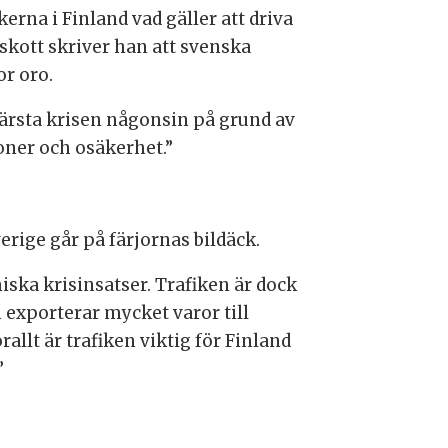
erna i Finland vad gäller att driva
tskott skriver han att svenska
or oro.
värsta krisen någonsin på grund av
ner och osäkerhet.”
rige går på färjornas bildäck.
ska krisinsatser. Trafiken är dock
 exporterar mycket varor till
allt är trafiken viktig för Finland
”