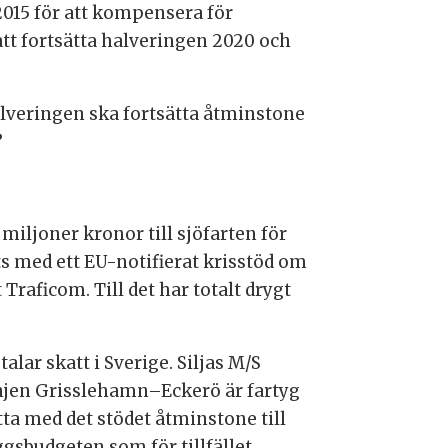
2015 för att kompensera för
att fortsätta halveringen 2020 och
lveringen ska fortsätta åtminstone
”
miljoner kronor till sjöfarten för
ts med ett EU-notifierat krisstöd om
raficom. Till det har totalt drygt
lar skatt i Sverige. Siljas M/S
njen Grisslehamn–Eckerö är fartyg
tta med det stödet åtminstone till
ggsbudgeten som för tillfället