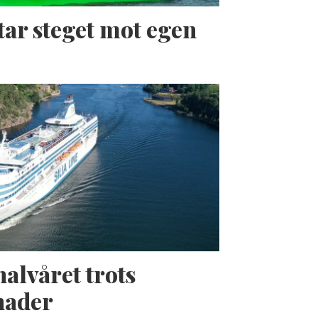
tar steget mot egen
halvåret trots
nader