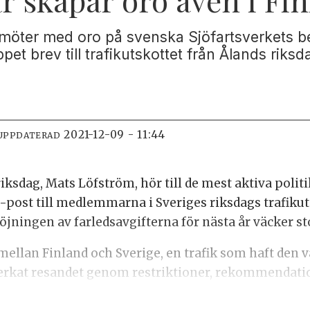
amöter med oro på svenska Sjöfartsverkets bes
ppet brev till trafikutskottet från Ålands ri
2021-12-09 - 11:44
UPPDATERAD
ksdag, Mats Löfström, hör till de mest aktiva politik
 e-post till medlemmarna i Sveriges riksdags trafiku
 höjningen av farledsavgifterna för nästa år väcker st
mellan Finland och Sverige, en trafik som haft den 
rkat resandet genom restriktioner, rekommendatio