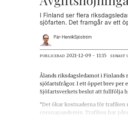
I Finland ser flera riksdagsled
sjöfarten. Det framgår av ett ö
Pär-Henrik
Sjöström
2021-12-09 - 11:15
PUBLICERAD
SENAST 
Ålands riksdagsledamot i Finlands ri
sjöfartsfrågor. I ett öppet brev per
Sjöfartsverkets beslut att fullfölja
”Det ökar kostnaderna för trafiken 
coronapandemin. Trafiken har påve