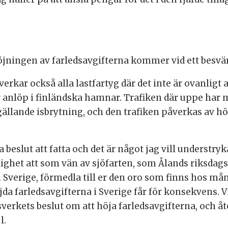
ningen av farledsavgifterna kommer vid ett besvärl
erkar också alla lastfartyg där det inte är ovanligt
anlöp i finländska hamnar. Trafiken där uppe har
 gällande isbrytning, och den trafiken påverkas av 
a beslut att fatta och det är något jag vill understryk
dighet att som vän av sjöfarten, som Ålands riksdag
Sverige, förmedla till er den oro som finns hos må
da farledsavgifterna i Sverige får för konsekvens. V
sverkets beslut om att höja farledsavgifterna, och åt
l.