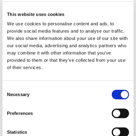
Storaffären: Kongsberg
Maritime köper Berg
This website uses cookies
We use cookies to personalise content and ads, to
Propulsion
provide social media features and to analyse our traffic.
We also share information about your use of our site with
our social media, advertising and analytics partners who
may combine it with other information that you’ve
provided to them or that they’ve collected from your use
of their services.
Consent
Necessary
Selection
Sirius tar leverans av
Preferences
nybygge
Statistics