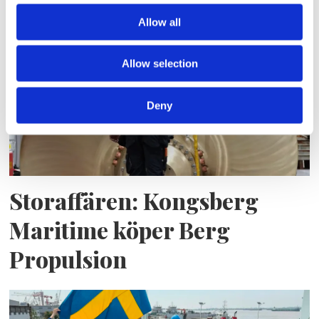
frakten fortsätter växa
Allow all
Allow selection
Deny
Storaffären: Kongsberg
Maritime köper Berg
Propulsion