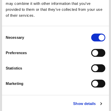
may combine it with other information that you’ve
provided to them or that they’ve collected from your use
Tallink lyfter halvåret trots
of their services.
pressade kostnader
Consent
Necessary
Selection
Preferences
Statistics
Marketing
Eckerö tyngs av höga
bränslekostnader men
Show details