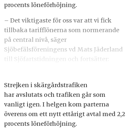
procents löneförhöjning.
– Det viktigaste för oss var att vi fick
tillbaka tarifflönerna som normerande
på central nivå, säger
Sjöbefälsföreningens vd Mats Jäderland
till Sjöfartstidningen och fortsätter:
Strejken i skärgårdstrafiken
har avslutats och trafiken går som
vanligt igen. I helgen kom parterna
överens om ett nytt ettårigt avtal med 2,2
procents löneförhöjning.