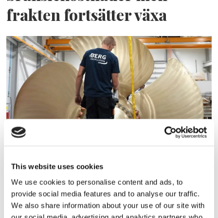
frakten fortsätter växa
Storaffären: Kongsberg
Maritime köper Berg
This website uses cookies
Propulsion
We use cookies to personalise content and ads, to
provide social media features and to analyse our traffic.
We also share information about your use of our site with
our social media, advertising and analytics partners who