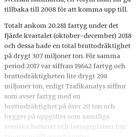
tillbaka till 2008 för att komma upp till.
Totalt ankom 20.281 fartyg under det
fjärde kvartalet (oktober–december) 2018
och dessa hade en total bruttodräktighet
på drygt 307 miljoner ton. För samma
period 2017 var siffran 19.642 fartyg och
bruttodräktigheten lite drygt 298
miljoner ton, enligt Trafikanalys siffror
som avser fartyg med en
bruttodräktighet på över 20 ton och
bygger på uppgifter som samtliga
svenska hamnar och lastageplatser har
lämnat in till myndigheten.