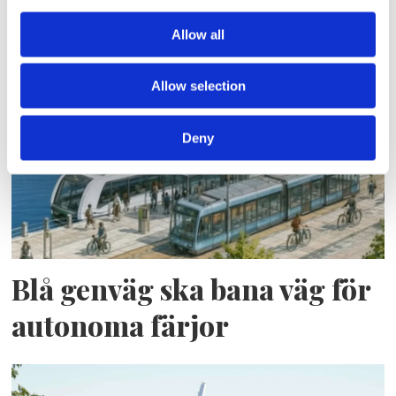
Allow all
Lars ”Lasse” Fransén
Allow selection
Deny
Blå genväg ska bana väg för
autonoma färjor