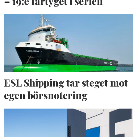
– 19:e fartyget i serien
ESL Shipping tar steget mot
egen börsnotering