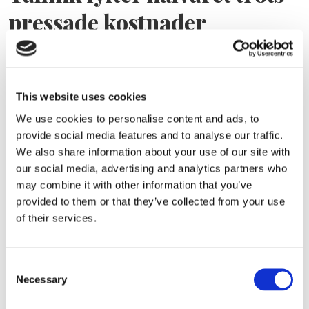
pressade kostnader
This website uses cookies
We use cookies to personalise content and ads, to
provide social media features and to analyse our traffic.
We also share information about your use of our site with
our social media, advertising and analytics partners who
may combine it with other information that you’ve
Eckerö tyngs av höga
provided to them or that they’ve collected from your use
of their services.
bränslekostnader men
frakten fortsätter växa
Consent
Necessary
Selection