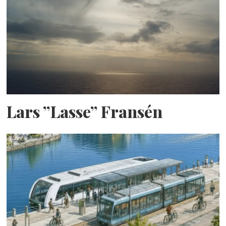
Lars ”Lasse” Fransén