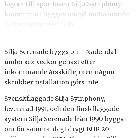
lagom till sportloven. Silja Symphony
kommer att byggas om på motsvarande
sätt under hösten 2014.
Silja Serenade byggs om i Nådendal
under sex veckor genast efter
inkommande årsskifte, men någon
skrubberinstallation görs inte.
Svenskflaggade Silja Symphony,
levererad 1991, och den finskflaggade
systern Silja Serenade från 1990 byggs
om för sammanlagt drygt EUR 20