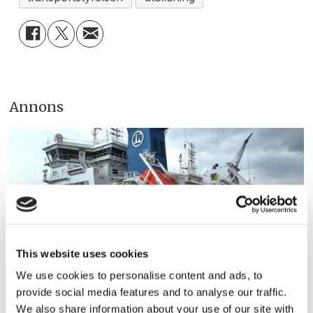
Annons
This website uses cookies
We use cookies to personalise content and ads, to
Fure Valentia har levererats
provide social media features and to analyse our traffic.
– 19:e fartyget i serien
We also share information about your use of our site with