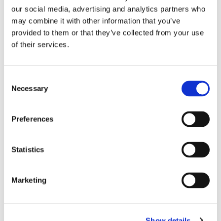
our social media, advertising and analytics partners who
may combine it with other information that you’ve
provided to them or that they’ve collected from your use
of their services.
Consent
Necessary
Selection
Preferences
ESL Shipping tar steget mot
egen börsnotering
Statistics
Marketing
Show details