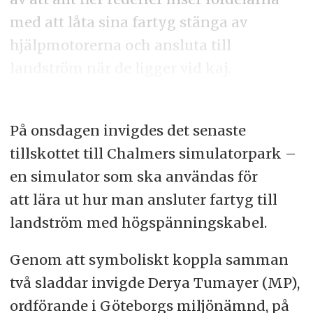
med att låta sina fartyg stänga av
hjälpmotorerna och ansluta till
landström när de ligger vid kaj.
På onsdagen invigdes det senaste
tillskottet till Chalmers simulatorpark –
en simulator som ska användas för
att lära ut hur man ansluter fartyg till
landström med högspänningskabel.
Genom att symboliskt koppla samman
två sladdar invigde Derya Tumayer (MP),
ordförande i Göteborgs miljönämnd, på