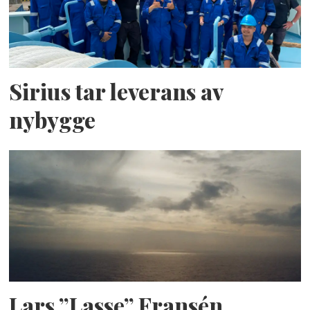
Sirius tar leverans av
nybygge
Lars ”Lasse” Fransén