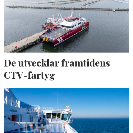
De utvecklar framtidens
CTV-fartyg