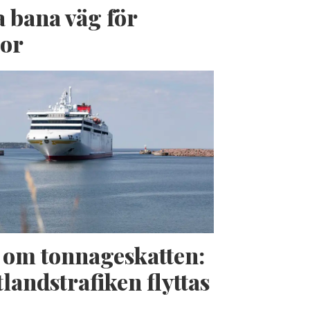
a bana väg för
jor
t om tonnageskatten:
landstrafiken flyttas