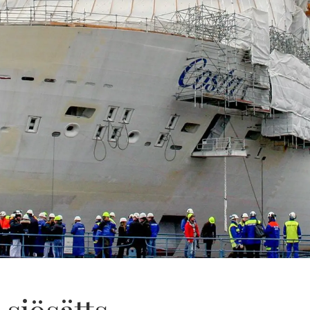
sjösätts