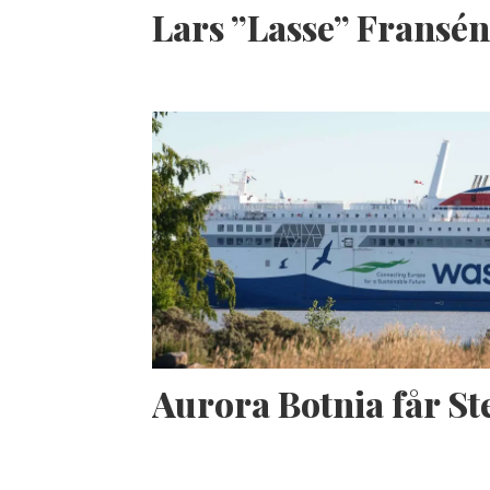
Lars ”Lasse” Fransé
Aurora Botnia får S