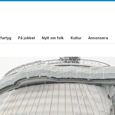
fartyg
På jobbet
Nytt om folk
Kultur
Annonsera