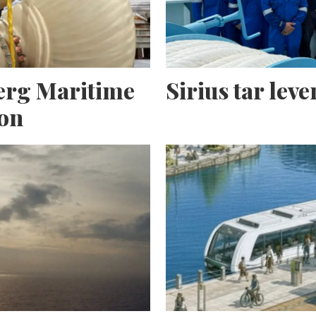
erg Maritime
Sirius tar lev
ion