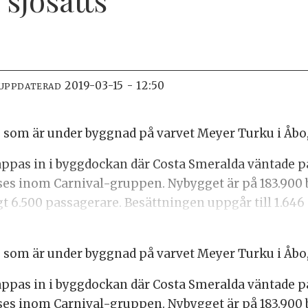
2019-03-15 - 12:50
 UPPDATERAD
som är under byggnad på varvet Meyer Turku i Åbo, s
äppas in i byggdockan där Costa Smeralda väntade på
uises inom Carnival-gruppen. Nybygget är på 183.900 b
t 6.500 passagerare. Besättningen uppgår till 1.646
som är under byggnad på varvet Meyer Turku i Åbo, s
äppas in i byggdockan där Costa Smeralda väntade på
uises inom Carnival-gruppen. Nybygget är på 183.900 b