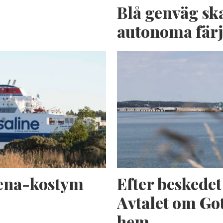
n
Blå genväg sk
autonoma fär
tena-kostym
Efter beskede
Avtalet om Got
hem