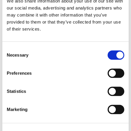
We also share information about your use of our site with
our social media, advertising and analytics partners who
may combine it with other information that you’ve
provided to them or that they’ve collected from your use
of their services.
Finnlines ökar vinsten trots
Consent
högt kostnadstryck
Necessary
Selection
Preferences
Statistics
Marketing