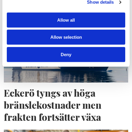
Tallink lyfter halvåret trots
Show details
pressade kostnader
Allow all
Allow selection
Deny
Eckerö tyngs av höga
bränslekostnader men
frakten fortsätter växa