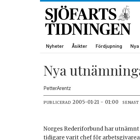
Nyheter
Åsikter
Fördjupning
Nya 
Nya utnämninga
Petter
Arentz
2005-01-21 - 01:00
PUBLICERAD
SENAST
Norges Rederiforbund har utnämnt Jø
tidigare varit chef för arbetsgivare