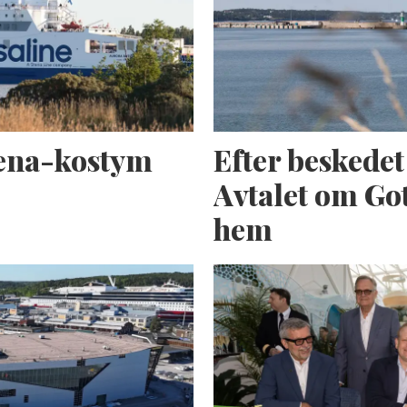
tena-kostym
Efter beskede
Avtalet om Got
hem