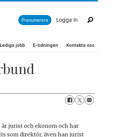
Logga in
Prenumerera
Lediga jobb
E-tidningen
Kontakta oss
orbund
n är jurist och ekonom och har
lts som direktör, även han jurist