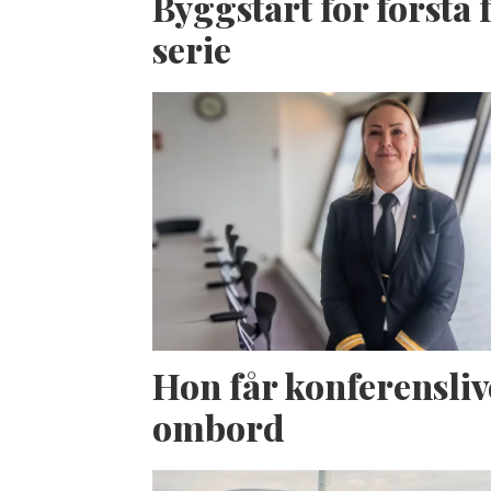
Byggstart för första f
serie
Hon får konferensliv
ombord