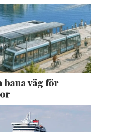
a bana väg för
jor