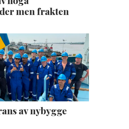
av höga
der men frakten
erans av nybygge