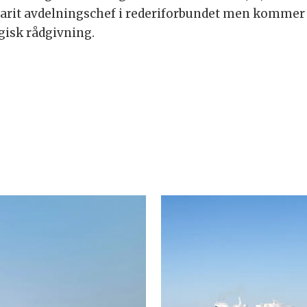
varit avdelningschef i rederiforbundet men komm
gisk rådgivning.