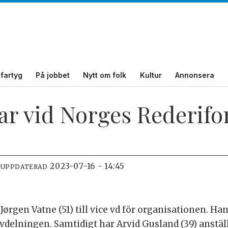
fartyg
På jobbet
Nytt om folk
Kultur
Annonsera
r vid Norges Rederif
2023-07-16 - 14:45
 UPPDATERAD
rgen Vatne (51) till vice vd för organisationen. Ha
avdelningen. Samtidigt har Arvid Gusland (39) anstäl