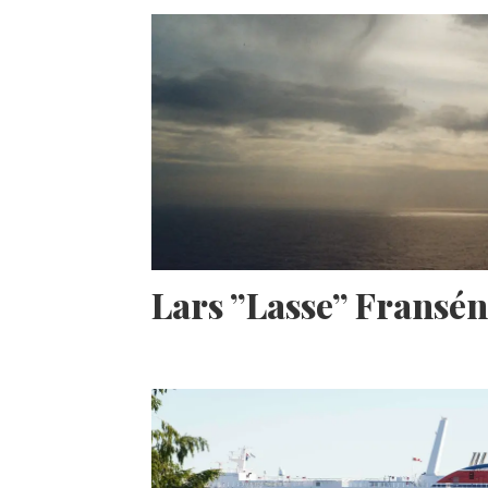
Lars ”Lasse” Fransé