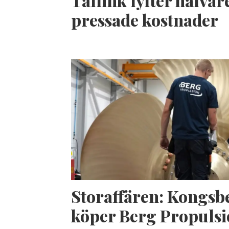
Tallink lyfter halvåre
pressade kostnader
Storaffären: Kongsb
köper Berg Propuls