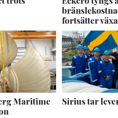
t trots
Eckerö tyngs 
bränslekostna
fortsätter växa
erg Maritime
Sirius tar lev
ion