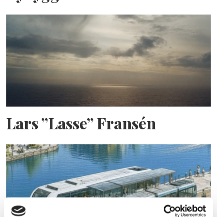
Lars ”Lasse” Fransén