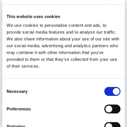
This website uses cookies
Blå genväg ska bana väg för
We use cookies to personalise content and ads, to
autonoma färjor
provide social media features and to analyse our traffic.
We also share information about your use of our site with
our social media, advertising and analytics partners who
may combine it with other information that you’ve
provided to them or that they’ve collected from your use
of their services.
Consent
Necessary
Selection
Aurora Botnia får Stena-
Preferences
kostym
Statistics