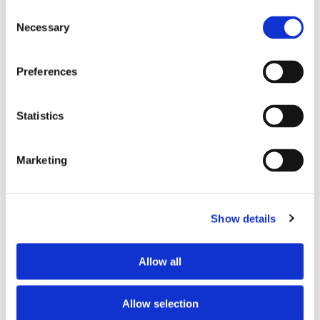
Consent
Necessary
Selection
Lars ”Lasse” Fransén
Preferences
Statistics
Marketing
Show details
Blå genväg ska bana väg för
Allow all
autonoma färjor
Allow selection