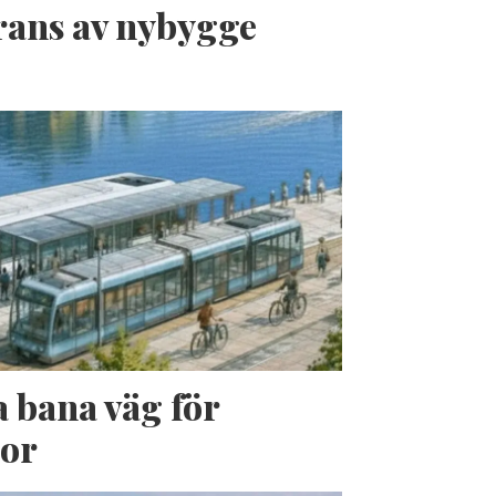
erans av nybygge
a bana väg för
jor