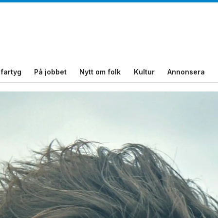
fartyg
På jobbet
Nytt om folk
Kultur
Annonsera