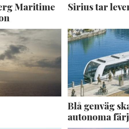
erg Maritime
Sirius tar lev
ion
n
Blå genväg sk
autonoma fär