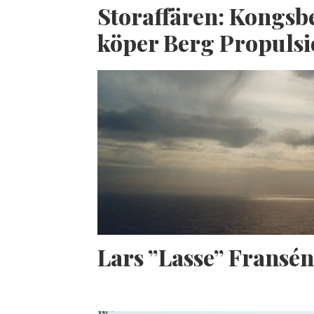
Storaffären: Kongsb
köper Berg Propuls
Lars ”Lasse” Fransé