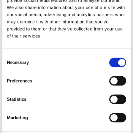
provide social media features and to analyse our traffic.
nyheter
finnlines
åland
We also share information about your use of our site with
our social media, advertising and analytics partners who
passagerartrafik
långnäs
färjeterminal
may combine it with other information that you’ve
provided to them or that they’ve collected from your use
of their services.
Consent
Annons
Necessary
Selection
Preferences
Statistics
Marketing