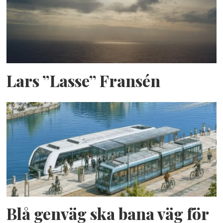
Lars ”Lasse” Fransén
Blå genväg ska bana väg för