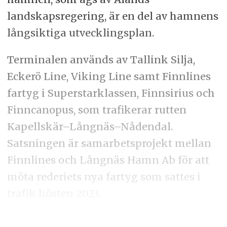
landskapsregering, är en del av hamnens
långsiktiga utvecklingsplan.
Terminalen används av Tallink Silja,
Eckerö Line, Viking Line samt Finnlines
fartyg i Superstarklassen, Finnsirius och
Finncanopus, som trafikerar rutten
Kapellskär–Långnäs–Nådendal.
Satsningen är samarbetsprojekt mellan
Finnlines och Långnäs Hamn Ab för att
möta rederiets nya fartyg som sattes i
trafik hösten 2023.