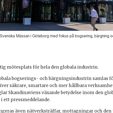
d Svenska Mässan i Göteborg med fokus på bogsering, bärgning oc
ig mötesplats för hela den globala industrin.
obala bogserings- och bärgningsindustrin samlas fö
ver säkrare, smartare och mer hållbara verksamhete
ar Skandinaviens växande betydelse inom den globa
 i ett pressmeddelande.
eras även nätverksträffar, mottagningar och den p