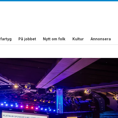
fartyg
På jobbet
Nytt om folk
Kultur
Annonsera