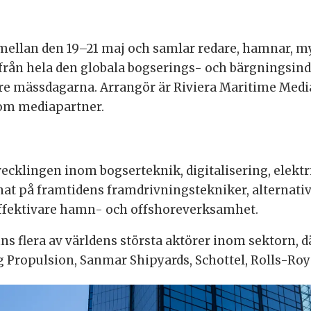
mellan den 19–21 maj och samlar redare, hamnar, my
från hela den globala bogserings- och bärgningsindu
 tre mässdagarna. Arrangör är Riviera Maritime Medi
som mediapartner.
cklingen inom bogserteknik, digitalisering, elektr
nnat på framtidens framdrivningstekniker, alterna
 effektivare hamn- och offshoreverksamhet.
s flera av världens största aktörer inom sektorn, dä
Propulsion, Sanmar Shipyards, Schottel, Rolls-Royc