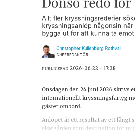
Donsö redo för 
Allt fler kryssningsrederier sök
kryssningsanlöp någonsin när 
bygga ut för att kunna ta emot
Christopher Kullenberg
Rothvall
CHEFREDAKTÖR
2026-06-22 - 17:28
PUBLICERAD
Onsdagen den 24 juni 2026 skrivs et
internationellt kryssningsfartyg
gäster ombord.
Anlöpet är ett resultat av ett lån
skärgården som destination för min