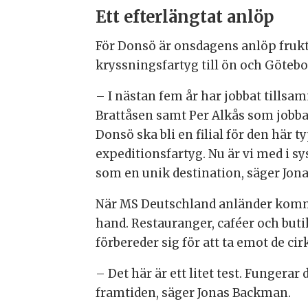
Ett efterlängtat anlöp
För Donsö är onsdagens anlöp frukt
kryssningsfartyg till ön och Götebo
– I nästan fem år har jobbat till
Brattåsen samt Per Alkås som jobba
Donsö ska bli en filial för den här
expeditionsfartyg. Nu är vi med i s
som en unik destination, säger Jo
När MS Deutschland anländer komm
hand. Restauranger, caféer och but
förbereder sig för att ta emot de c
– Det här är ett litet test. Fungerar
framtiden, säger Jonas Backman.