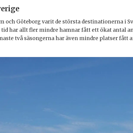
verige
 och Göteborg varit de största destinationerna i Sv
id har allt fler mindre hamnar fått ett ökat antal an
aste två säsongerna har även mindre platser fått a