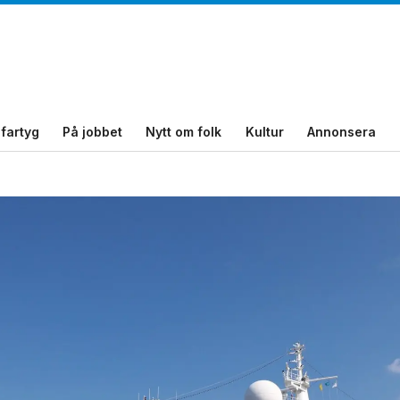
fartyg
På jobbet
Nytt om folk
Kultur
Annonsera