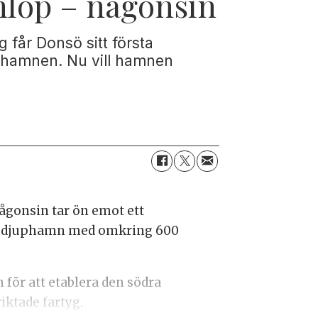
anlöp – någonsin
g får Donsö sitt första
uphamnen. Nu vill hamnen
någonsin tar ön emot ett
sö djuphamn med omkring 600
för att etablera den södra
iktade fartyg.