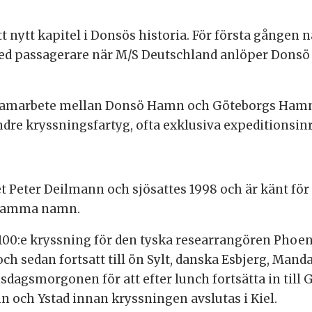
t nytt kapitel i Donsös historia. För första gången 
 med passagerare när M/S Deutschland anlöper Don
gt samarbete mellan Donsö Hamn och Göteborgs Hamn 
dre kryssningsfartyg, ofta exklusiva expeditionsinr
t Peter Deilmann och sjösattes 1998 och är känt för
 samma namn.
n 100:e kryssning för den tyska researrangören Phoen
h sedan fortsatt till ön Sylt, danska Esbjerg, Man
sdagsmorgonen för att efter lunch fortsätta in till
 och Ystad innan kryssningen avslutas i Kiel.