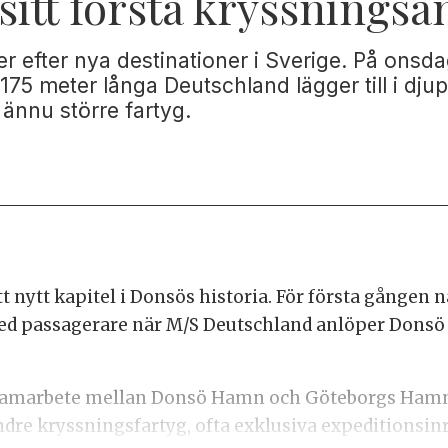
sitt första kryssnings
er efter nya destinationer i Sverige. På onsda
175 meter långa Deutschland lägger till i dj
 ännu större fartyg.
t nytt kapitel i Donsös historia. För första gången 
 med passagerare när M/S Deutschland anlöper Don
gt samarbete mellan Donsö Hamn och Göteborgs Hamn 
dre kryssningsfartyg, ofta exklusiva expeditionsinr