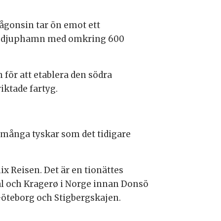
någonsin tar ön emot ett
sö djuphamn med omkring 600
för att etablera den södra
iktade fartyg.
 många tyskar som det tidigare
ix Reisen. Det är en tionättes
dal och Kragerø i Norge innan Donsö
 Göteborg och Stigbergskajen.