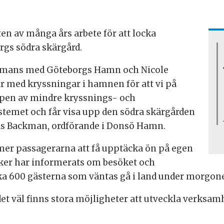
en av många års arbete för att locka
rgs södra skärgård.
sammans med Göteborgs Hamn och Nicole
r med kryssningar i hamnen för att vi på
 typen av mindre kryssnings- och
ystemet och får visa upp den södra skärgården
nas Backman, ordförande i Donsö Hamn.
er passagerarna att få upptäcka ön på egen
iker har informerats om besöket och
irka 600 gästerna som väntas gå i land under morgon
 det väl finns stora möjligheter att utveckla verksam