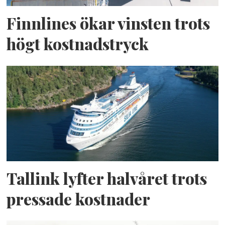
Thrustrar:
2 Aquamaster Solid Ord.
Finnlines ökar vinsten trots
Kostnad:
100 miljoner kronor är
prislappen som Sundsvalls hamn fick
högt kostnadstryck
betala för Drake. Den ersätter den
gamla bogserbåten Axel Enström.
Tallink lyfter halvåret trots
pressade kostnader