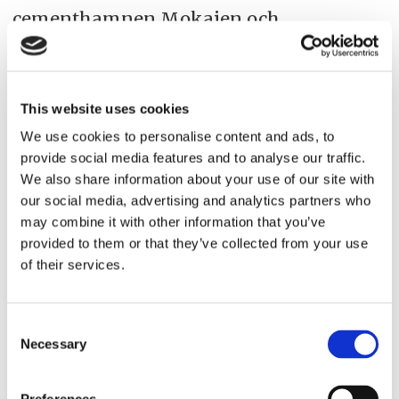
cementhamnen Mokajen och
oljehamnen i Vindskars varv.
–Det här är ett otroligt lyft för hamnen.
This website uses cookies
Bara i oljehamnen hanterar vi närmare
We use cookies to personalise content and ads, to
500.000 ton drivmedel per år så där finns
provide social media features and to analyse our traffic.
We also share information about your use of our site with
ett stort behov. Det är drivmedel som
our social media, advertising and analytics partners who
försörjer en sträcka upp till Umeå och in i
may combine it with other information that you’ve
Jämtland fram till den norska gränsen,
provided to them or that they’ve collected from your use
of their services.
säger Johan Stenström.
Consent
Necessary
Selection