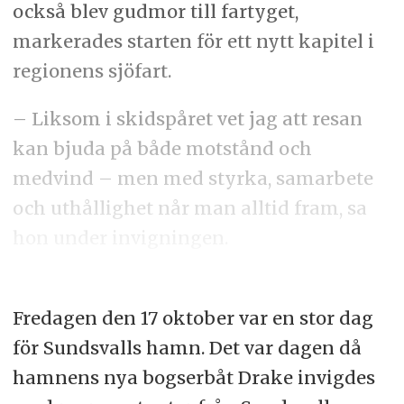
också blev gudmor till fartyget,
markerades starten för ett nytt kapitel i
regionens sjöfart.
– Liksom i skidspåret vet jag att resan
kan bjuda på både motstånd och
medvind – men med styrka, samarbete
och uthållighet når man alltid fram, sa
hon under invigningen.
Fredagen den 17 oktober var en stor dag
för Sundsvalls hamn. Det var dagen då
hamnens nya bogserbåt Drake invigdes