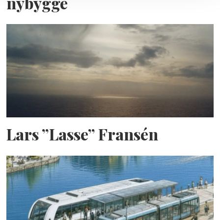
nybygge
Lars ”Lasse” Fransén