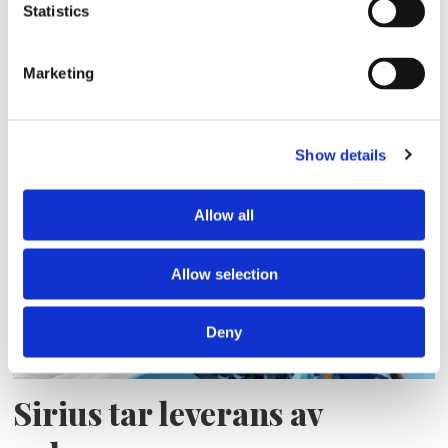
Statistics
Storaffären: Kongsberg
Marketing
Maritime köper Berg
Propulsion
Show details
Allow all
Allow selection
Deny
Sirius tar leverans av