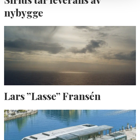
nybygge
Lars ”Lasse” Fransén