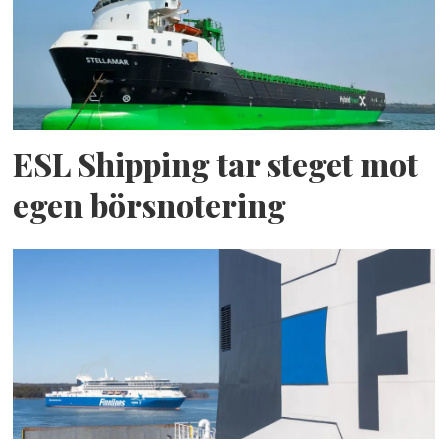
ESL Shipping tar steget mot
egen börsnotering