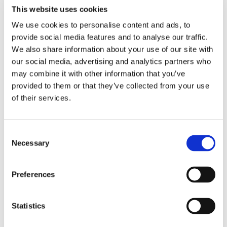
This website uses cookies
We use cookies to personalise content and ads, to
provide social media features and to analyse our traffic.
We also share information about your use of our site with
our social media, advertising and analytics partners who
may combine it with other information that you’ve
provided to them or that they’ve collected from your use
Eckerö tyngs av höga
of their services.
bränslekostnader men
Consent
frakten fortsätter växa
Necessary
Selection
Preferences
Statistics