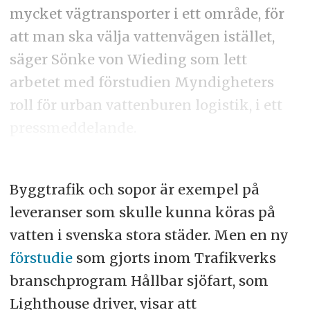
mycket vägtransporter i ett område, för
att man ska välja vattenvägen istället,
säger Sönke von Wieding som lett
arbetet med förstudien Myndigheters
roll för urban vattenburen logistik, i ett
pressmeddelande.
Byggtrafik och sopor är exempel på
leveranser som skulle kunna köras på
vatten i svenska stora städer. Men en ny
förstudie
som gjorts inom Trafikverks
branschprogram Hållbar sjöfart, som
Lighthouse driver, visar att