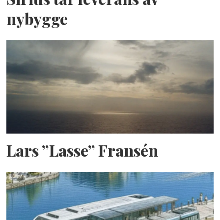
nybygge
Lars ”Lasse” Fransén