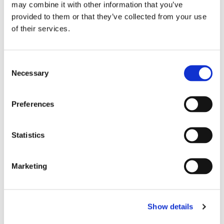
may combine it with other information that you’ve
provided to them or that they’ve collected from your use
of their services.
Consent
Necessary
Selection
Preferences
Eckerö tyngs av höga
bränslekostnader men
Statistics
frakten fortsätter växa
Marketing
Show details