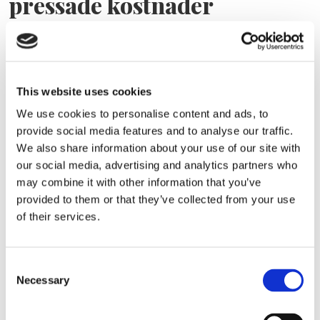
pressade kostnader
This website uses cookies
We use cookies to personalise content and ads, to
provide social media features and to analyse our traffic.
We also share information about your use of our site with
our social media, advertising and analytics partners who
may combine it with other information that you’ve
Eckerö tyngs av höga
provided to them or that they’ve collected from your use
of their services.
bränslekostnader men
frakten fortsätter växa
Consent
Necessary
Selection