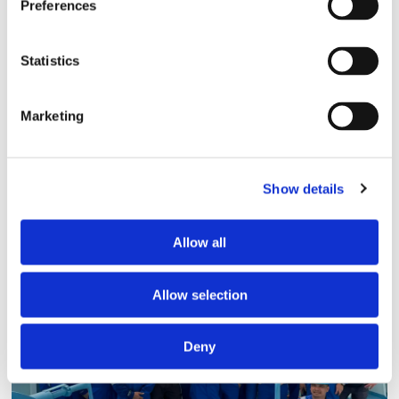
Preferences
Statistics
Marketing
Storaffären: Kongsberg
Maritime köper Berg
Show details
Propulsion
Allow all
Allow selection
Deny