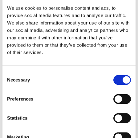
We use cookies to personalise content and ads, to
provide social media features and to analyse our traffic.
We also share information about your use of our site with
Lars ”Lasse” Fransén
our social media, advertising and analytics partners who
may combine it with other information that you’ve
provided to them or that they’ve collected from your use
of their services.
Consent
Necessary
Selection
Preferences
Blå genväg ska bana väg för
Statistics
autonoma färjor
Marketing