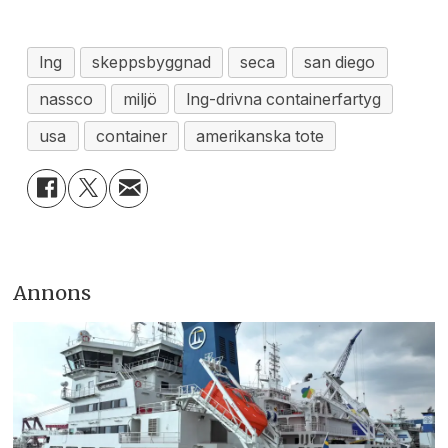
lng
skeppsbyggnad
seca
san diego
nassco
miljö
lng-drivna containerfartyg
usa
container
amerikanska tote
Annons