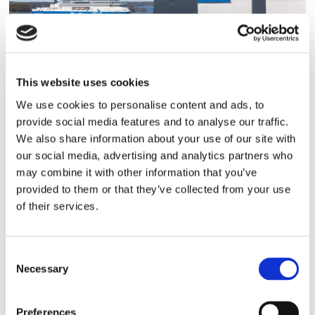
Finnlines ökar vinsten trots
This website uses cookies
högt kostnadstryck
We use cookies to personalise content and ads, to
provide social media features and to analyse our traffic.
We also share information about your use of our site with
our social media, advertising and analytics partners who
may combine it with other information that you’ve
provided to them or that they’ve collected from your use
of their services.
Consent
Necessary
Selection
Tallink lyfter halvåret trots
pressade kostnader
Preferences