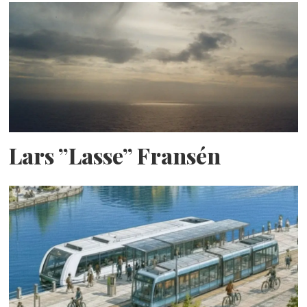
Lars ”Lasse” Fransén