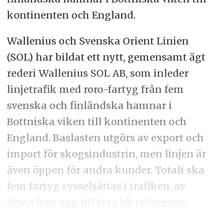
kontinenten och England.
Wallenius och Svenska Orient Linien
(SOL) har bildat ett nytt, gemensamt ägt
rederi Wallenius SOL AB, som inleder
linjetrafik med roro-fartyg från fem
svenska och finländska hamnar i
Bottniska viken till kontinenten och
England. Baslasten utgörs av export och
import för skogsindustrin, men linjen är
även öppen för andra kunder. Totalt ska
fem fartyg sysselsättas i trafiken, av
dessa kan upp till fyra bli nybyggen.