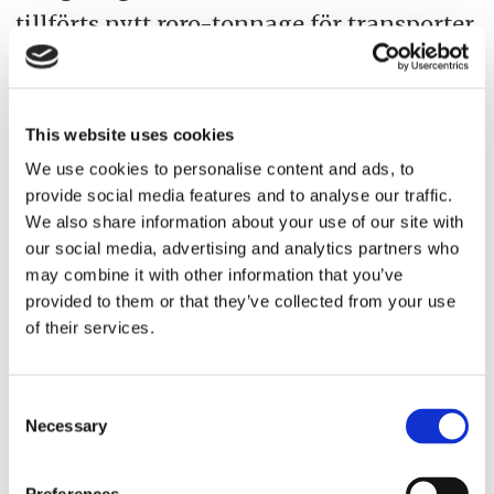
tillförts nytt roro-tonnage för transporter
av skogsprodukter sedan de så kallade T-
fartygen Tavastland, Tundraland och
Thuleland byggdes i Raumo för snart 15
This website uses cookies
år sedan.
We use cookies to personalise content and ads, to
provide social media features and to analyse our traffic.
We also share information about your use of our site with
– När vi började fundera på hur ett
our social media, advertising and analytics partners who
system kunde se ut insåg vi att det krävs
may combine it with other information that you’ve
nya fartyg. Rederiet har därför beställt
provided to them or that they’ve collected from your use
of their services.
nya roro-fartyg från Kina för levererans
under 2021. Trafiken kommer att
Consent
opereras med sammanlagt fem fartyg av
Necessary
Selection
vilka upp till fyra kan bli nybyggen.