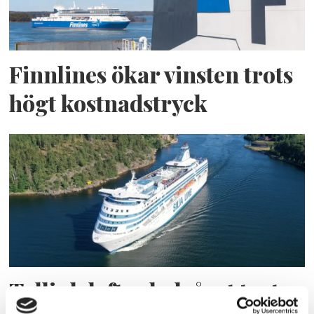
Finnlines ökar vinsten trots
högt kostnadstryck
Tallink lyfter halvåret trots