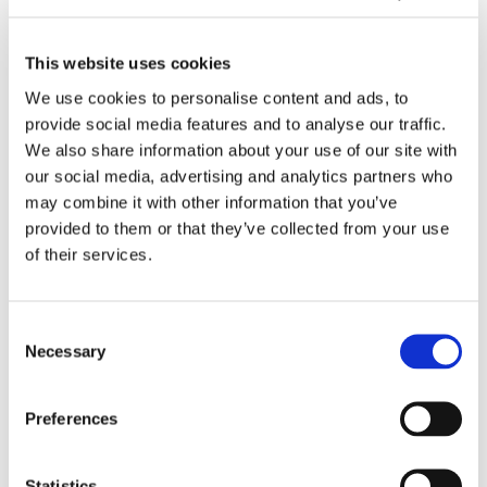
pressade kostnader
This website uses cookies
We use cookies to personalise content and ads, to
provide social media features and to analyse our traffic.
We also share information about your use of our site with
our social media, advertising and analytics partners who
may combine it with other information that you’ve
provided to them or that they’ve collected from your use
of their services.
Eckerö tyngs av höga
Consent
bränslekostnader men
Necessary
Selection
frakten fortsätter växa
Preferences
Statistics