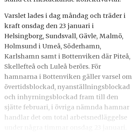
Varslet lades i dag måndag och träder i
kraft onsdag den 23 januari i
Helsingborg, Sundsvall, Gävle, Malmö,
Holmsund i Umeå, Söderhamn,
Karlshamn samt i Bottenviken där Piteå,
Skellefteå och Luleå berörs. För
hamnarna i Bottenviken gäller varsel om
övertidsblockad, nyanställningsblockad
och inhyrningsblockad fram till den
sjätte februari, i övriga nämnda hamnar
handlar det om total arbetsnedläggelse
under några timmar onsdag 23 januari.