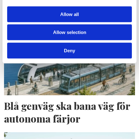
Allow all
Lars ”Lasse” Fransén
Allow selection
Deny
Blå genväg ska bana väg för
autonoma färjor