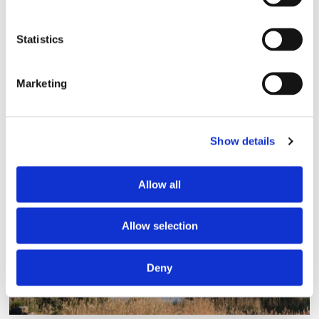
Statistics
Marketing
Blå genväg ska bana väg för
autonoma färjor
Show details
Allow all
Allow selection
Deny