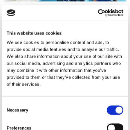
Sirius tar leverans av
nybygge
This website uses cookies
We use cookies to personalise content and ads, to
provide social media features and to analyse our traffic.
We also share information about your use of our site with
our social media, advertising and analytics partners who
may combine it with other information that you’ve
provided to them or that they’ve collected from your use
of their services.
Lars ”Lasse” Fransén
Consent
Necessary
Selection
Preferences