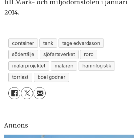
till Mark- och miljödomstolen i januari
2014.
container
tank
tage edvardsson
södertälje
sjöfartsverket
roro
mälarprojektet
mälaren
hamnlogistik
torrlast
boel godner
Annons