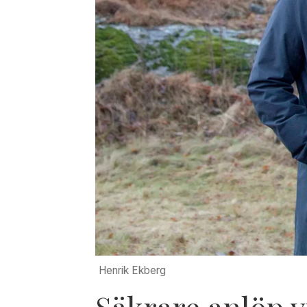
Henrik Ekberg
Säkrare anlöp v