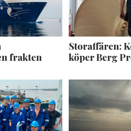
a
Storaffären: 
n frakten
köper Berg Pr