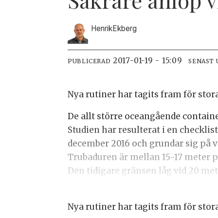
Henrik
Ekberg
2017-01-19 - 15:09
PUBLICERAD
SENAST
Nya rutiner har tagits fram för st
De allt större oceangående container
Studien har resulterat i en checklis
december 2016 och grundar sig på 
Trubaduren är mellan 15-17 meter pe
Den tidigare gränsen låg vid 20 met
Nya rutiner har tagits fram för st