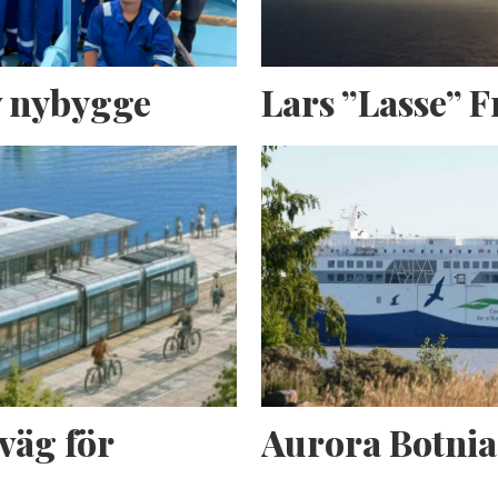
av nybygge
Lars ”Lasse” 
väg för
Aurora Botnia