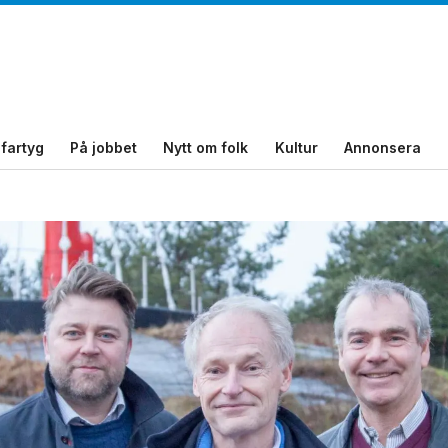
fartyg
På jobbet
Nytt om folk
Kultur
Annonsera