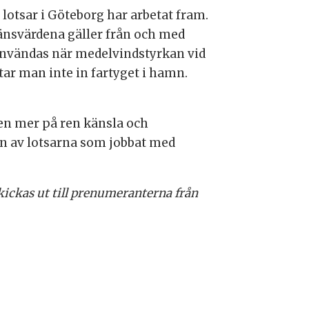
 lotsar i Göteborg har arbetat fram.
gränsvärdena gäller från och med
användas när medelvindstyrkan vid
tar man inte in fartyget i hamn.
 men mer på ren känsla och
en av lotsarna som jobbat med
kickas ut till prenumeranterna från