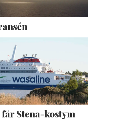
Fransén
 får Stena-kostym