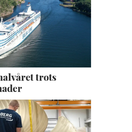
halvåret trots
nader