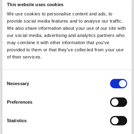
This website uses cookies
Eckerö tyngs av höga
We use cookies to personalise content and ads, to
provide social media features and to analyse our traffic.
bränslekostnader men
We also share information about your use of our site with
our social media, advertising and analytics partners who
frakten fortsätter växa
may combine it with other information that you’ve
provided to them or that they’ve collected from your use
of their services.
Consent
Necessary
Selection
Preferences
Storaffären: Kongsberg
Statistics
Maritime köper Berg