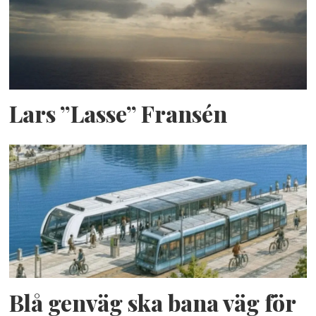
Lars ”Lasse” Fransén
Blå genväg ska bana väg för