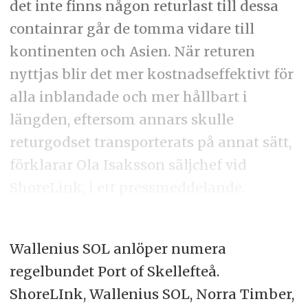
det inte finns någon returlast till dessa
containrar går de tomma vidare till
kontinenten och Asien. När returen
nyttjas blir det mer kostnadseffektivt för
alla inblandade och mer hållbart i
längden, eftersom annars skulle
returgodset transporterats på annat sätt,
förklarar Ola Isaksson säljchef vid
ShoreLink, i ett pressmeddelande.
Wallenius SOL anlöper numera
regelbundet Port of Skellefteå.
ShoreLInk, Wallenius SOL, Norra Timber,