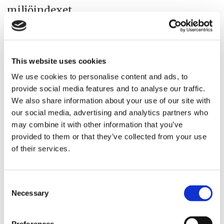
miljöindexet.
– Därutöver är föreningen mycket
bekymrad över Sjöfartsverkets avsikt att
This website uses cookies
justera kraftigt gällande lotsavgift i
We use cookies to personalise content and ads, to
Trollhätte kanal, Vänern och Mälaren
provide social media features and to analyse our traffic.
samt att avskaffa undantag för
We also share information about your use of our site with
our social media, advertising and analytics partners who
transporter mellan hamnar belägna i
may combine it with other information that you’ve
området Brofjorden/Göteborg/Vänern.
provided to them or that they’ve collected from your use
of their services.
Consent
trafikanalys
hamnlogistik
katarina norén
Necessary
Selection
pia bergdahl
politik
sjöfartsverket
svensk sjöfart
christina palmén