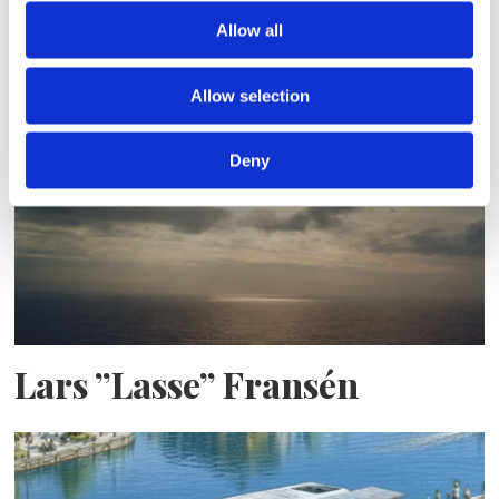
Sirius tar leverans av
Allow all
nybygge
Allow selection
Deny
Lars ”Lasse” Fransén