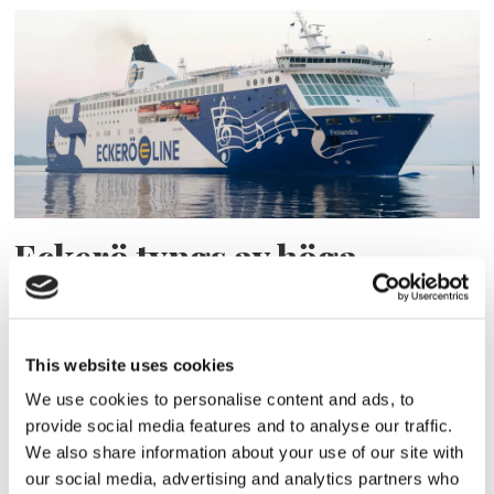
Eckerö tyngs av höga
bränslekostnader men
frakten fortsätter växa
This website uses cookies
We use cookies to personalise content and ads, to
provide social media features and to analyse our traffic.
We also share information about your use of our site with
our social media, advertising and analytics partners who