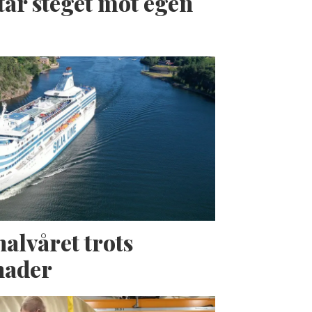
tar steget mot egen
halvåret trots
nader