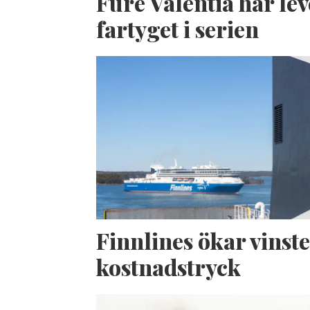
Fure Valentia har lev
fartyget i serien
Finnlines ökar vinste
kostnadstryck