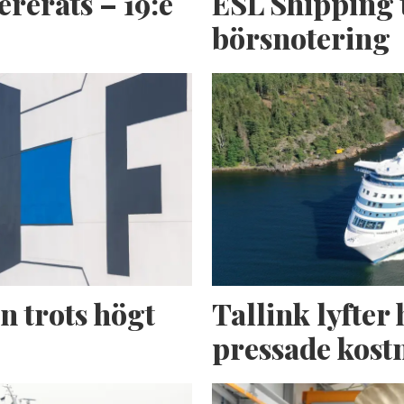
ererats – 19:e
ESL Shipping 
börsnotering
n trots högt
Tallink lyfter 
pressade kost