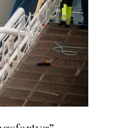
ngsfartyg”