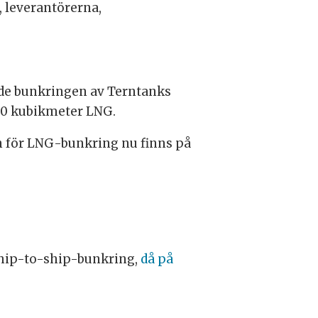
, leverantörerna,
dde bunkringen av Terntanks
330 kubikmeter LNG.
en för LNG-bunkring nu finns på
ship-to-ship-bunkring,
då på