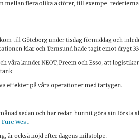
 mellan flera olika aktörer, till exempel rederierna
kom till Göteborg under tisdag förmiddag och inle
erationen klar och Ternsund hade tagit emot drygt 
 och våra kunder NEOT, Preem och Esso, att logistik
ntank.
va effekter på våra operationer med fartygen.
 månad sedan och har redan hunnit göra sin första 
s Fure West
.
g, är också nöjd efter dagens milstolpe.