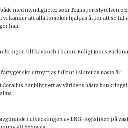
, både med myndigheter som Transportstyrelsen oc
vi känner att alla försöker hjälpas åt för att se till 
äger han.
nkringen till havs och i hamn. Enligt Jonas Backman 
fartyget ska uttnyttjas fullt ut i slutet av nästa år.
t Coralius har blivit ett av världens bästa bunkrings
alius.
s avgörande i utvecklingen av LNG-logistiken på vä
 komma att behövas.