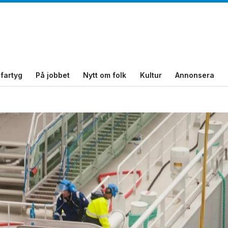
fartyg
På jobbet
Nytt om folk
Kultur
Annonsera