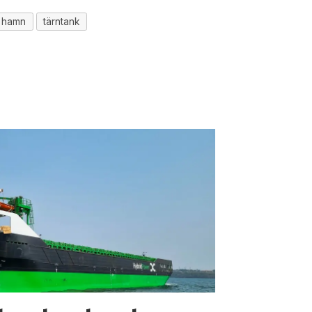
 hamn
tärntank