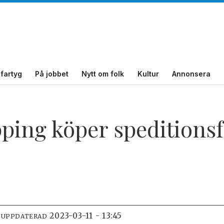
fartyg
På jobbet
Nytt om folk
Kultur
Annonsera
ping köper speditionsf
2023-03-11 - 13:45
 UPPDATERAD