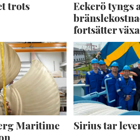
t trots
Eckerö tyngs 
bränslekostna
fortsätter växa
erg Maritime
Sirius tar lev
ion