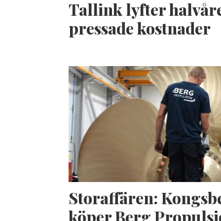
Tallink lyfter halvåre
pressade kostnader
Storaffären: Kongsb
köper Berg Propuls