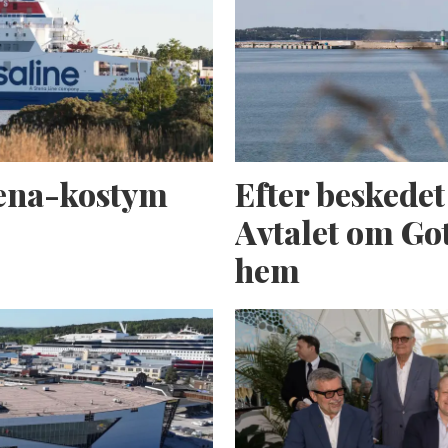
tena-kostym
Efter beskede
Avtalet om Got
hem