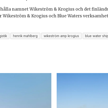
hålla namnet Wikeström & Krogius och det finländs
ör Wikeström & Krogius och Blue Waters verksamhet 
istik
henrik mahlberg
wikeström amp krogius
blue water shi