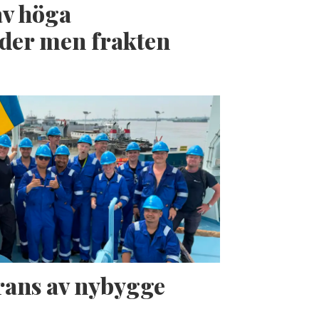
av höga
der men frakten
erans av nybygge