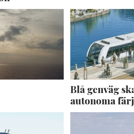
n
Blå genväg sk
autonoma fär