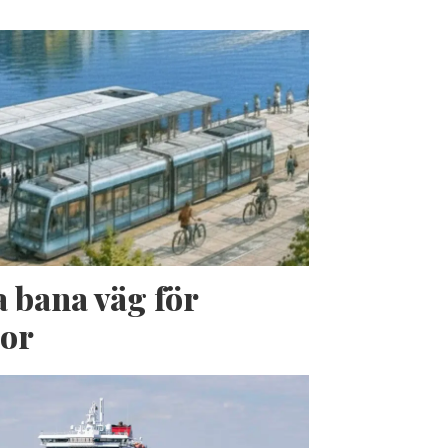
a bana väg för
jor