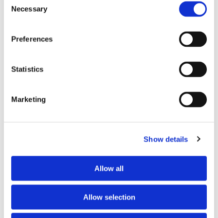
Necessary
Selection
Blå genväg ska bana väg för
autonoma färjor
Preferences
Statistics
Marketing
Show details
Aurora Botnia får Stena-
Allow all
kostym
Allow selection